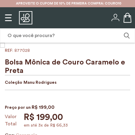
APROVEITE O CUPOM DE 10% DE PRIMEIRA COMPRA: COURO10
O que você procura?
:
877028
1
º
mochila
Bolsa Mônica de Couro Caramelo e
2
º
karina
Preta
3
º
couro
Coleção
Manu Rodrigues
4
º
cinto
5
º
bolsa
R$
199
,
00
Preço por
un
6
º
avental
R$
199
,
00
Valor
7
º
nécessaire
Total
em até
3
x de
R$
66
,
33
8
º
carteira