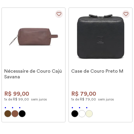
Nécessaire de Couro Cajú
Case de Couro Preto M
Savana
R$
99
,
00
R$
79
,
00
1
x de
R$
99
,
00
sem juros
1
x de
R$
79
,
00
sem juros