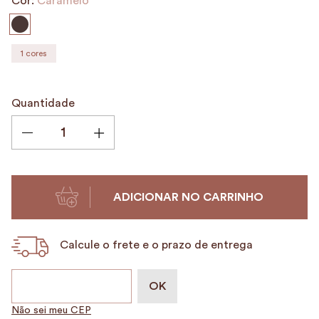
Cor:
Caramelo
9
º
alvorada
10
º
mala
1
cores
Quantidade
ADICIONAR NO CARRINHO
Calcule o frete e o prazo de entrega
Não sei meu CEP