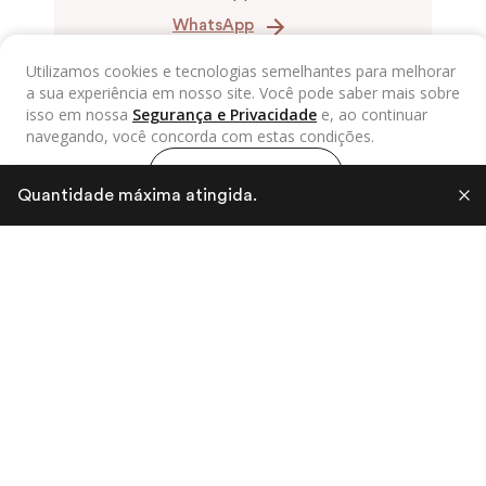
WhatsApp
Utilizamos cookies e tecnologias semelhantes para melhorar
a sua experiência em nosso site. Você pode saber mais sobre
A Leather Labs é a marca do couro do Brasil. Através da
isso em nossa
Segurança e Privacidade
e, ao continuar
versatilidade e propriedades únicas do couro, nós
navegando, você concorda com estas condições.
disseminamos conhecimento e fomentamos a transformação
social para incentivar a geração de renda, o reaproveitamento
de resíduos e a economia circular.
Continuar e fechar
Quantidade máxima atingida.
LEATHER LABS NEWS
Fique por dentro de nossas novidades!