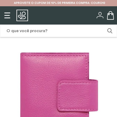
APROVEITE O CUPOM DE 10% DE PRIMEIRA COMPRA: COURO10
O que você procura?
1
º
karina
2
º
mochila
3
º
couro
4
º
cinto
5
º
bolsa
6
º
carteira
7
º
avental
8
º
nécessaire