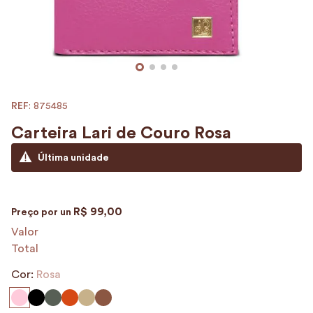
9
º
encanto
10
º
case
:
875485
Carteira Lari de Couro Rosa
Última unidade
R$
99
,
00
Preço por
un
Valor
Total
Cor:
Rosa