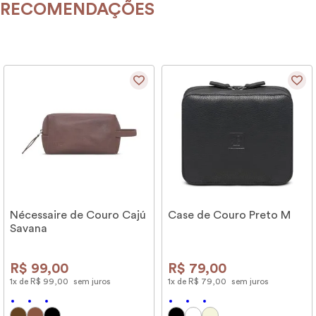
RECOMENDAÇÕES
Nécessaire de Couro Cajú
Case de Couro Preto M
Savana
R$
99
,
00
R$
79
,
00
1
x de
R$
99
,
00
sem juros
1
x de
R$
79
,
00
sem juros