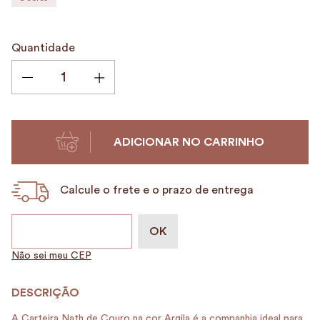
9
º
alvorada
10
º
mala
Quantidade
ADICIONAR NO CARRINHO
Calcule o frete e o prazo de entrega
Não sei meu CEP
A Carteira Nath de Couro na cor Argila é a companhia ideal para