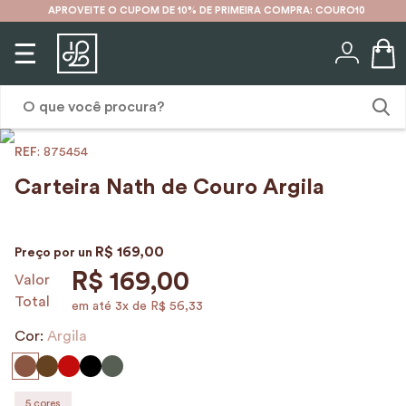
APROVEITE O CUPOM DE 10% DE PRIMEIRA COMPRA: COURO10
O que você procura?
:
875454
1
º
mochila
Carteira Nath de Couro Argila
2
º
karina
3
º
couro
R$
169
,
00
Preço por
un
4
º
cinto
R$
169
,
00
Valor
Total
5
º
bolsa
em até
3
x de
R$
56
,
33
6
º
avental
Cor:
Argila
7
º
nécessaire
8
º
carteira
5
cores