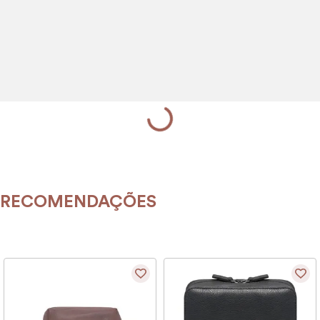
9
º
porta vinhos
10
º
alvorada
RECOMENDAÇÕES