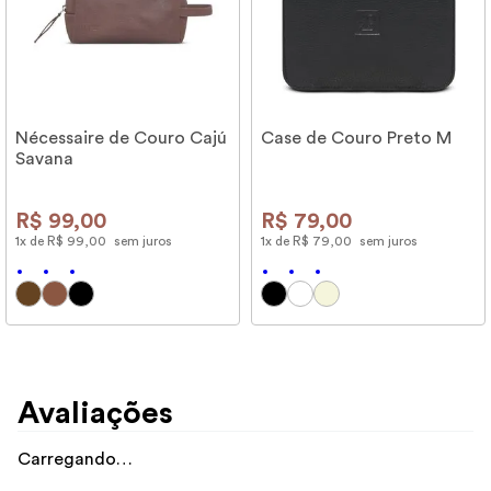
Nécessaire de Couro Cajú
Case de Couro Preto M
Savana
R$
99
,
00
R$
79
,
00
1
x de
R$
99
,
00
sem juros
1
x de
R$
79
,
00
sem juros
Avaliações
Carregando…