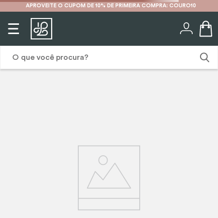
APROVEITE O CUPOM DE 10% DE PRIMEIRA COMPRA: COURO10
O que você procura?
1
º
karina
2
º
mochila
3
º
couro
4
º
cinto
5
º
bolsa
6
º
avental
7
º
nécessaire
8
º
carteira