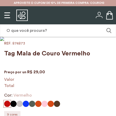
APROVEITE O CUPOM DE 10% DE PRIMEIRA COMPRA: COURO10
O que você procura?
:
874873
1
º
karina
Tag Mala de Couro Vermelho
2
º
mochila
3
º
couro
R$
29
,
00
Preço por
un
4
º
cinto
Valor
Total
5
º
bolsa
Cor:
6
º
Vermelho
carteira
7
º
avental
8
º
nécessaire
9
cores