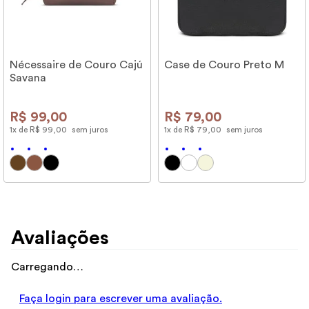
Nécessaire de Couro Cajú
Case de Couro Preto M
Savana
R$
99
,
00
R$
79
,
00
1
x de
R$
99
,
00
sem juros
1
x de
R$
79
,
00
sem juros
Avaliações
Carregando…
Faça login para escrever uma avaliação.