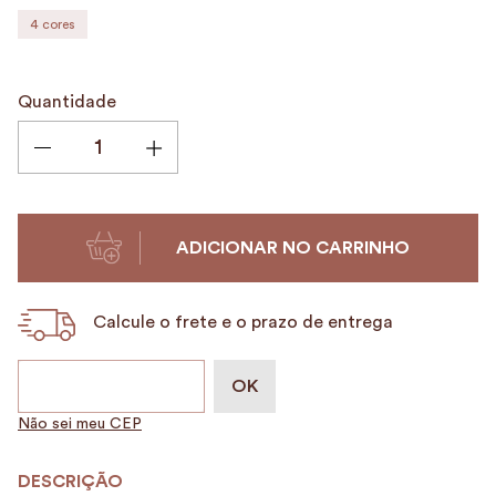
4
cores
9
º
porta vinhos
10
º
alvorada
Quantidade
ADICIONAR NO CARRINHO
Calcule o frete e o prazo de entrega
Não sei meu CEP