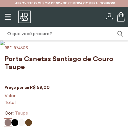
APROVEITE O CUPOM DE 10% DE PRIMEIRA COMPRA: COURO10
O que você procura?
:
874506
1
º
karina
Porta Canetas Santiago de Couro
2
º
mochila
Taupe
3
º
couro
4
º
cinto
R$
59
,
00
Preço por
un
5
º
bolsa
Valor
Total
6
º
avental
Cor:
Taupe
7
º
nécessaire
8
º
carteira