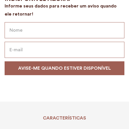
9
º
alvorada
10
º
mala
CARACTERÍSTICAS