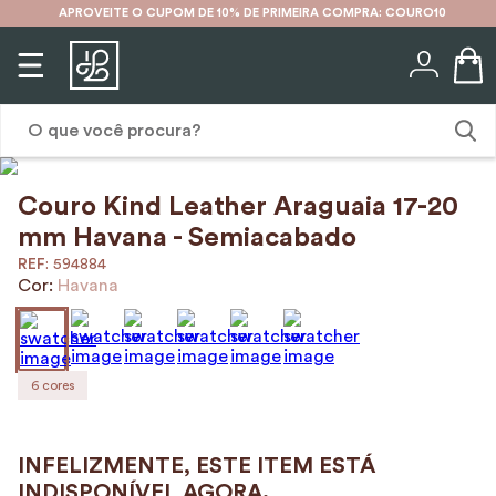
APROVEITE O CUPOM DE 10% DE PRIMEIRA COMPRA: COURO10
O que você procura?
Couro Kind Leather Araguaia 17-20
1
º
karina
mm Havana - Semiacabado
2
º
mochila
:
594884
Cor:
Havana
3
º
couro
4
º
cinto
5
º
bolsa
6
cores
6
º
avental
7
º
nécessaire
8
º
carteira