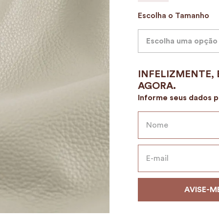
9
º
alvorada
Escolha o Tamanho
10
º
mala
Escolha uma opção