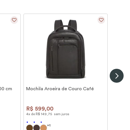
100 cm
Mochila Aroeira de Couro Café
R$
599
,
00
4
x de
R$
149
,
75
sem juros
+
1