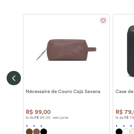
Nécessaire de Couro Cajú Savana
Case de
R$
99
,
00
R$
79
,
1
x de
R$
99
,
00
sem juros
1
x de
R$
7