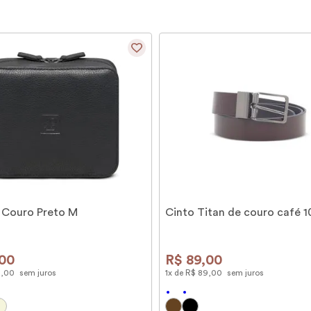
 Couro Preto M
Cinto Titan de couro café 
00
R$
89
,
00
9
,
00
sem juros
1
x de
R$
89
,
00
sem juros