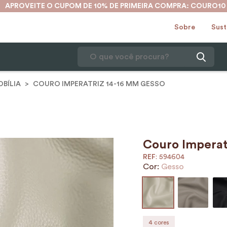
APROVEITE O CUPOM DE 10% DE PRIMEIRA COMPRA: COURO10
Sobre
Sust
O que você procura?
BÍLIA
COURO IMPERATRIZ 14-16 MM GESSO
1
º
mochila
2
º
karina
3
º
couro
4
º
cinto
Couro Imperat
:
594604
5
º
bolsa
Cor:
Gesso
6
º
avental
7
º
nécessaire
8
º
carteira
4
cores