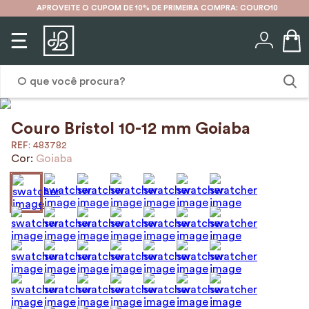
APROVEITE O CUPOM DE 10% DE PRIMEIRA COMPRA: COURO10
O que você procura?
Couro Bristol 10-12 mm Goiaba
1
º
karina
:
483782
2
º
mochila
Cor:
Goiaba
3
º
couro
4
º
cinto
5
º
bolsa
6
º
carteira
7
º
avental
8
º
nécessaire