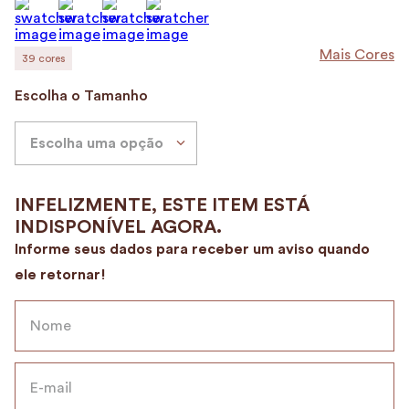
9
º
encanto
10
º
alvorada
Mais Cores
39
cores
Escolha o Tamanho
Escolha uma opção