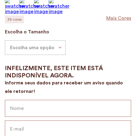
9
º
alvorada
10
º
mala
Mais Cores
39
cores
Escolha o Tamanho
Escolha uma opção