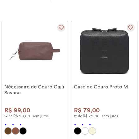
Nécessaire de Couro Cajú
Case de Couro Preto M
Savana
R$
99
,
00
R$
79
,
00
1
x de
R$
99
,
00
sem juros
1
x de
R$
79
,
00
sem juros