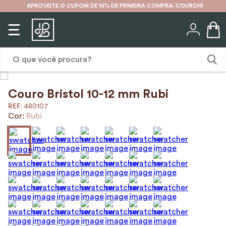
APROVEITE O CUPOM DE 10% DE PRIMEIRA COMPRA: COURO10
O que você procura?
Couro Bristol 10-12 mm Rubi
1
º
mochila
:
480107
2
º
karina
Cor:
Rubi
3
º
couro
4
º
cinto
5
º
bolsa
6
º
avental
7
º
nécessaire
8
º
carteira