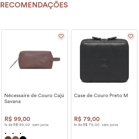
RECOMENDAÇÕES
Nécessaire de Couro Cajú
Case de Couro Preto M
Savana
R$
99
,
00
R$
79
,
00
1
x de
R$
99
,
00
sem juros
1
x de
R$
79
,
00
sem juros