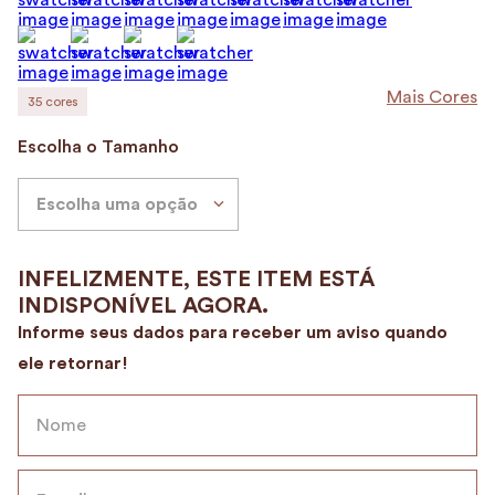
9
º
encanto
10
º
case
Mais Cores
35
cores
Escolha o Tamanho
Escolha uma opção