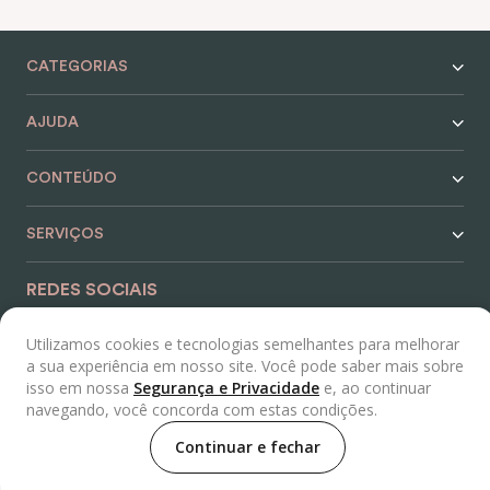
CATEGORIAS
AJUDA
CONTEÚDO
SERVIÇOS
REDES SOCIAIS
Utilizamos cookies e tecnologias semelhantes para melhorar
a sua experiência em nosso site. Você pode saber mais sobre
isso em nossa
Segurança e Privacidade
e, ao continuar
navegando, você concorda com estas condições.
Para dúvidas ou compras, entre em contato com nosso
Continuar e fechar
distribuidor:
De segunda à sexta das 7:30h às 18h e aos
sábados das 7:30h às 13:30h.
Rua Engenheiro Fox Nº32, Lapa