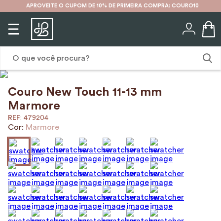
APROVEITE O CUPOM DE 10% DE PRIMEIRA COMPRA: COURO10
O que você procura?
Couro New Touch 11-13 mm
1
º
karina
Marmore
2
º
mochila
:
479204
Cor:
Marmore
3
º
couro
4
º
cinto
5
º
bolsa
6
º
carteira
7
º
avental
8
º
nécessaire