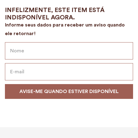
9
º
alvorada
10
º
mala