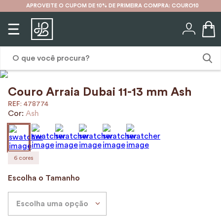
APROVEITE O CUPOM DE 10% DE PRIMEIRA COMPRA: COURO10
O que você procura?
Couro Arraia Dubai 11-13 mm Ash
1
º
mochila
:
478774
2
º
karina
Cor:
Ash
3
º
couro
4
º
cinto
6
cores
5
º
bolsa
Escolha o Tamanho
6
º
avental
7
º
nécessaire
Escolha uma opção
8
º
carteira