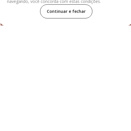
navegando, você concorda com estas condições.
Continuar e fechar
Para dúvidas ou compras, entre em contato com nosso
distribuidor:
De segunda à sexta das 7:30h às 18h e aos
sábados das 7:30h às 13:30h.
Rua Engenheiro Fox Nº32, Lapa
de Baixo, São Paulo/SP, CEP 05069-020.
Selos
Distribuidor