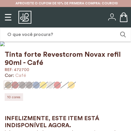
APROVEITE O CUPOM DE 10% DE PRIMEIRA COMPRA: COURO10
O que você procura?
Tinta forte Revestcrom Novax refil
1
º
karina
90ml - Café
2
º
mochila
:
472700
Cor:
Café
3
º
couro
4
º
cinto
5
º
bolsa
10
cores
6
º
carteira
7
º
avental
8
º
nécessaire