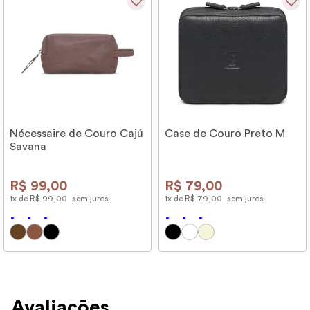
Nécessaire de Couro Cajú
Case de Couro Preto M
Savana
R$
99
,
00
R$
79
,
00
1
x de
R$
99
,
00
sem juros
1
x de
R$
79
,
00
sem juros
Avaliações