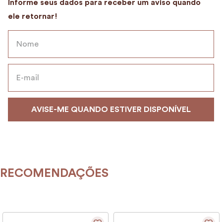
9
º
encanto
10
º
case
RECOMENDAÇÕES