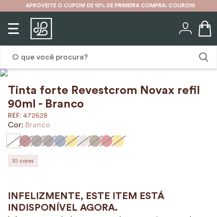
APROVEITE O CUPOM DE 10% DE PRIMEIRA COMPRA: COURO10
O que você procura?
Tinta forte Revestcrom Novax refil
1
º
karina
90ml - Branco
2
º
mochila
:
472628
Cor:
Branco
3
º
couro
4
º
cinto
5
º
bolsa
10
cores
6
º
carteira
7
º
avental
8
º
nécessaire