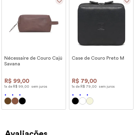
Nécessaire de Couro Cajú
Case de Couro Preto M
Savana
R$
99
,
00
R$
79
,
00
1
x de
R$
99
,
00
sem juros
1
x de
R$
79
,
00
sem juros
Avaliações