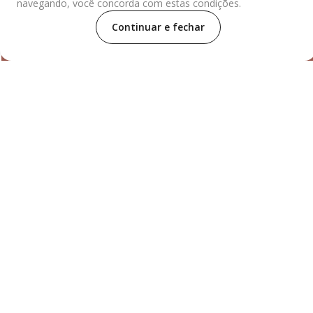
navegando, você concorda com estas condições.
Continuar e fechar
Distribuidor
Parceiros
Segurança
© 2023 LEATHER LABS - Todos os direitos reservados
JBS S/A. CNPJ: 02.916.265/0027-07