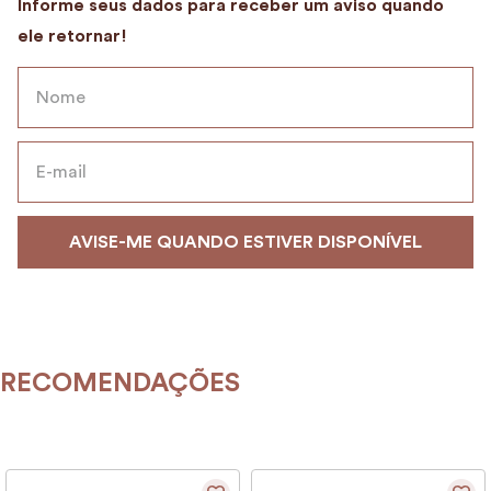
9
º
alvorada
10
º
case
RECOMENDAÇÕES