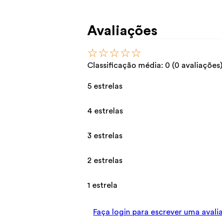
Avaliações
☆
☆
☆
☆
☆
Classificação média: 0
(0 avaliações
5 estrelas
4 estrelas
3 estrelas
2 estrelas
1 estrela
Faça login para escrever uma avali