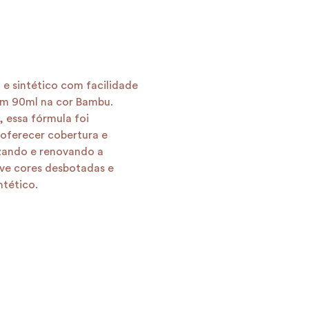
 e sintético com facilidade
om 90ml na cor Bambu.
 essa fórmula foi
oferecer cobertura e
izando e renovando a
ove cores desbotadas e
ntético.