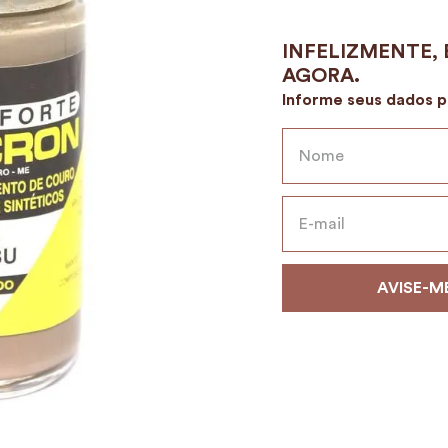
9
º
encanto
10
º
case