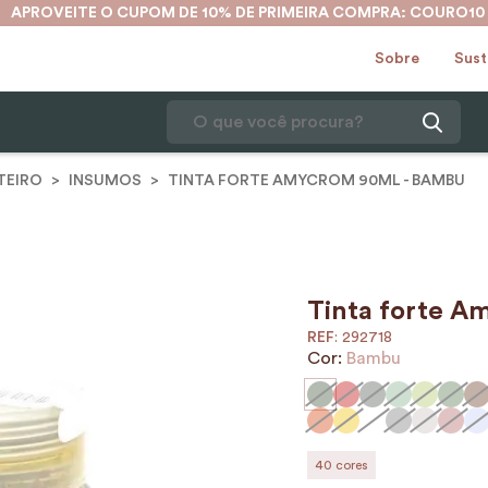
APROVEITE O CUPOM DE 10% DE PRIMEIRA COMPRA: COURO10
Sobre
Sust
O que você procura?
TEIRO
INSUMOS
TINTA FORTE AMYCROM 90ML - BAMBU
1
º
karina
2
º
mochila
3
º
couro
4
º
cinto
Tinta forte A
:
292718
5
º
bolsa
Cor:
Bambu
6
º
carteira
7
º
avental
8
º
nécessaire
40
cores