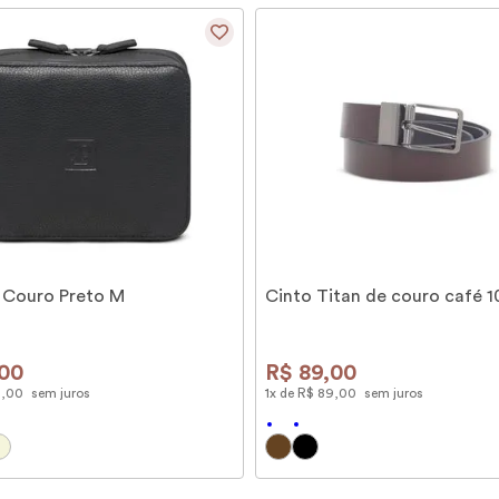
 Couro Preto M
Cinto Titan de couro café 
00
R$
89
,
00
9
,
00
sem juros
1
x de
R$
89
,
00
sem juros