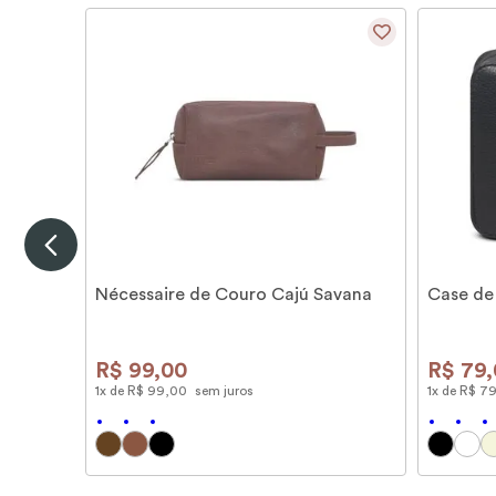
Nécessaire de Couro Cajú Savana
Case de
R$
99
,
00
R$
79
,
1
x de
R$
99
,
00
sem juros
1
x de
R$
7