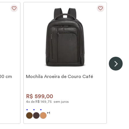
100 cm
Mochila Aroeira de Couro Café
R$
599
,
00
4
x de
R$
149
,
75
sem juros
+
1