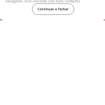
navegando, você concorda com estas condições.
Continuar e fechar
Para dúvidas ou compras, entre em contato com nosso
distribuidor:
De segunda à sexta das 7:30h às 18h e aos
sábados das 7:30h às 13:30h.
Rua Engenheiro Fox Nº32, Lapa
de Baixo, São Paulo/SP, CEP 05069-020.
Selos
Distribuidor