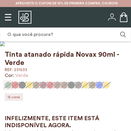
APROVEITE O CUPOM DE 10% DE PRIMEIRA COMPRA: COURO10
O que você procura?
Tinta atanado rápida Novax 90ml -
1
º
karina
Verde
2
º
mochila
:
231533
Cor:
Verde
3
º
couro
4
º
cinto
5
º
bolsa
15
cores
6
º
carteira
7
º
avental
8
º
nécessaire