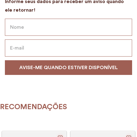
9
º
encanto
10
º
alvorada
RECOMENDAÇÕES