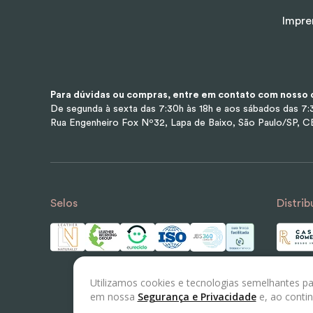
Impre
Para dúvidas ou compras, entre em contato com nosso d
De segunda à sexta das 7:30h às 18h e aos sábados das 7:3
Rua Engenheiro Fox Nº32, Lapa de Baixo, São Paulo/SP, 
Selos
Distrib
Utilizamos cookies e tecnologias semelhantes pa
em nossa
Segurança e Privacidade
e, ao conti
© 2023 LEATHER LABS - Todos os direitos reserv