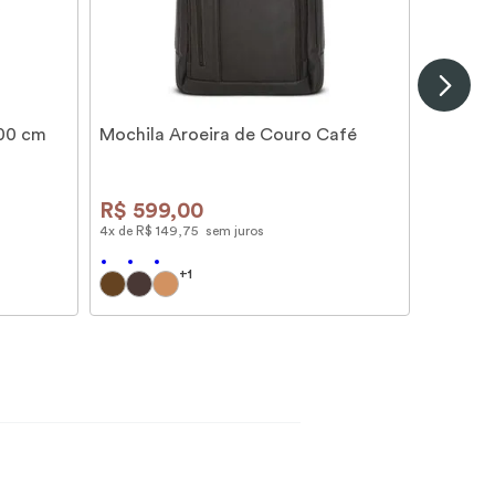
100 cm
Mochila Aroeira de Couro Café
R$
599
,
00
4
x de
R$
149
,
75
sem juros
+
1