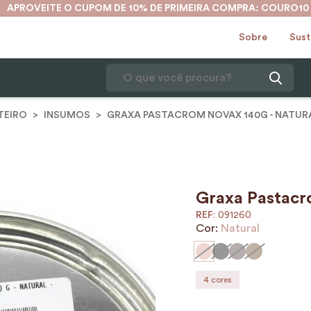
APROVEITE O CUPOM DE 10% DE PRIMEIRA COMPRA: COURO10
Sobre
Sust
O que você procura?
TEIRO
INSUMOS
GRAXA PASTACROM NOVAX 140G - NATUR
1
º
karina
2
º
mochila
3
º
couro
4
º
cinto
Graxa Pastacr
:
091260
5
º
bolsa
Cor:
Natural
6
º
carteira
7
º
avental
4
cores
8
º
nécessaire