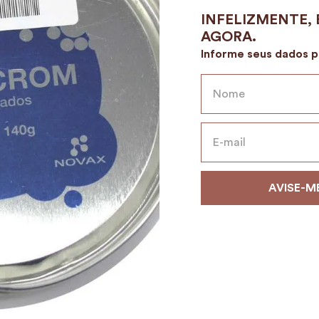
9
º
alvorada
10
º
case