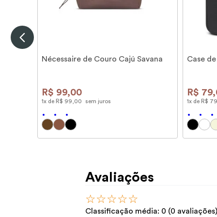
Nécessaire de Couro Cajú Savana
Case de
R$
99
,
00
R$
79
,
1
x de
R$
99
,
00
sem juros
1
x de
R$
7
Avaliações
☆
☆
☆
☆
☆
Classificação média: 0
(0 avaliações