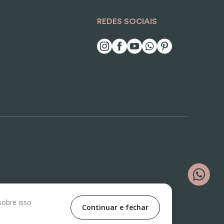
REDES SOCIAIS
sobre isso
Continuar e fechar
ê Nº500, Vila Jaguara, São Paulo/SP, CEP 05118-100