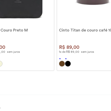
 Couro Preto M
Cinto Titan de couro café 
00
R$
89
,
00
9
,
00
sem juros
1
x de
R$
89
,
00
sem juros
)