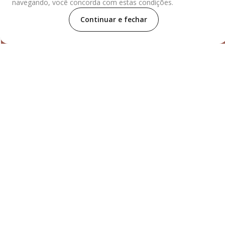
navegando, você concorda com estas condições.
Continuar e fechar
REDES SOCIAIS
Para dúvidas ou compras, entre em contato com nosso
distribuidor:
De segunda à sexta das 7:30h às 18h e aos
sábados das 7:30h às 13:30h.
Rua Engenheiro Fox Nº32, Lapa
de Baixo, São Paulo/SP, CEP 05069-020.
Selos