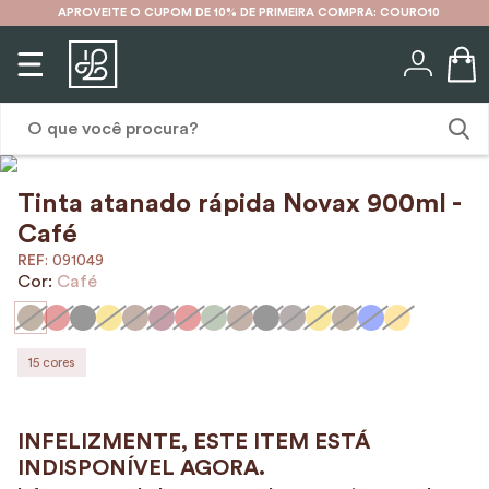
APROVEITE O CUPOM DE 10% DE PRIMEIRA COMPRA: COURO10
O que você procura?
Tinta atanado rápida Novax 900ml -
1
º
karina
Café
2
º
mochila
:
091049
Cor:
Café
3
º
couro
4
º
cinto
5
º
bolsa
15
cores
6
º
carteira
7
º
avental
8
º
nécessaire