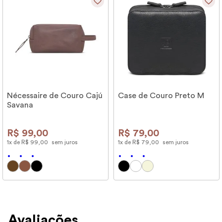
Nécessaire de Couro Cajú
Case de Couro Preto M
Savana
R$
99
,
00
R$
79
,
00
1
x de
R$
99
,
00
sem juros
1
x de
R$
79
,
00
sem juros
Avaliações