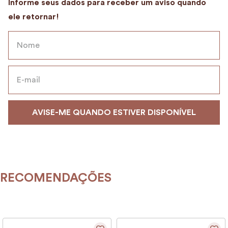
9
º
encanto
10
º
case
RECOMENDAÇÕES