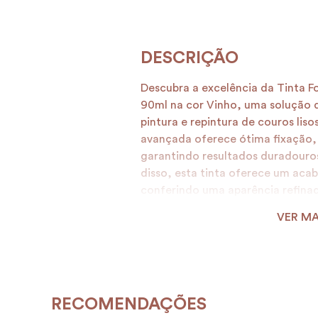
Descubra a excelência da Tinta 
90ml na cor Vinho, uma solução d
pintura e repintura de couros liso
avançada oferece ótima fixação, f
garantindo resultados duradouros
disso, esta tinta oferece um aca
conferindo uma aparência refinad
artigos de couro. Com aplicação 
VER MA
pincel, o processo se torna simpl
aplicação com pistola, dilua 4 pa
Diluente Novax, otimizando a flu
crucial preparar o artigo com o S
assegurando uma base limpa e ide
RECOMENDAÇÕES
Revestcrom.