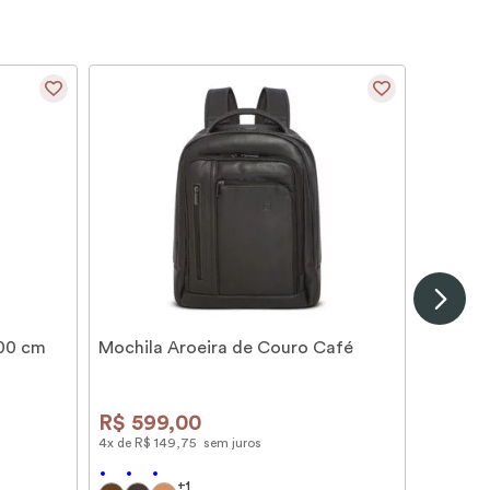
100 cm
Mochila Aroeira de Couro Café
R$
599
,
00
4
x de
R$
149
,
75
sem juros
+
1