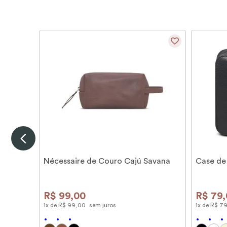
Nécessaire de Couro Cajú Savana
Case de
R$
99
,
00
R$
79
,
1
x de
R$
99
,
00
sem juros
1
x de
R$
7