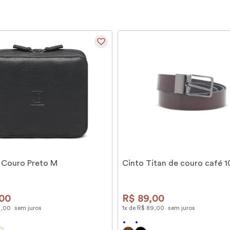
 Couro Preto M
Cinto Titan de couro café 
00
R$
89
,
00
9
,
00
sem juros
1
x de
R$
89
,
00
sem juros