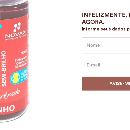
9
º
alvorada
10
º
case