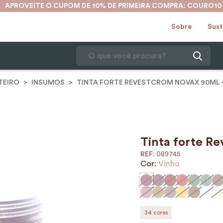
APROVEITE O CUPOM DE 10% DE PRIMEIRA COMPRA: COURO10
Sobre
Sust
O que você procura?
TEIRO
INSUMOS
TINTA FORTE REVESTCROM NOVAX 90ML -
1
º
karina
2
º
mochila
3
º
couro
4
º
cinto
Tinta forte R
:
089745
5
º
bolsa
Cor:
Vinho
6
º
carteira
7
º
avental
8
º
nécessaire
34
cores