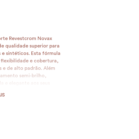
Forte Revestcrom Novax
e qualidade superior para
s e sintéticos. Esta fórmula
lexibilidade e cobertura,
 e de alto padrão. Além
bamento semi-brilho,
a e elegante aos seus
pronta para uso utilizando
IS
es e direto. Para uma
rtes da tinta com 1 parte de
idez e o rendimento. É
olvente Pré-Pintura Novax,
al para receber a Tinta