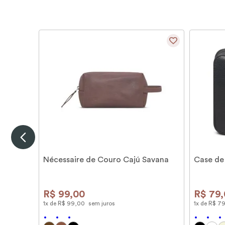
Nécessaire de Couro Cajú Savana
Case de
R$
99
,
00
R$
79
,
1
x de
R$
99
,
00
sem juros
1
x de
R$
7