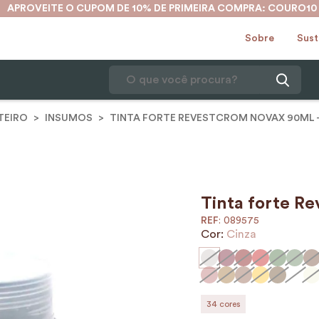
APROVEITE O CUPOM DE 10% DE PRIMEIRA COMPRA: COURO10
Sobre
Sust
O que você procura?
TEIRO
INSUMOS
TINTA FORTE REVESTCROM NOVAX 90ML -
1
º
mochila
2
º
karina
3
º
couro
4
º
cinto
Tinta forte Re
:
089575
5
º
bolsa
Cor:
Cinza
6
º
avental
7
º
nécessaire
8
º
carteira
34
cores