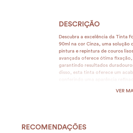
Descubra a excelência da Tinta 
90ml na cor Cinza, uma solução d
pintura e repintura de couros liso
avançada oferece ótima fixação, f
garantindo resultados duradouros
disso, esta tinta oferece um aca
conferindo uma aparência refinad
artigos de couro. Com aplicação 
VER MA
pincel, o processo se torna simpl
aplicação com pistola, dilua 4 pa
Diluente Novax, otimizando a flu
crucial preparar o artigo com o S
assegurando uma base limpa e ide
RECOMENDAÇÕES
Revestcrom.