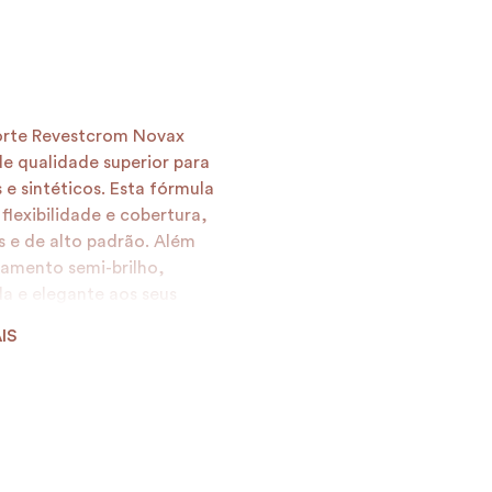
Forte Revestcrom Novax
e qualidade superior para
s e sintéticos. Esta fórmula
lexibilidade e cobertura,
 e de alto padrão. Além
bamento semi-brilho,
a e elegante aos seus
pronta para uso utilizando
IS
es e direto. Para uma
rtes da tinta com 1 parte de
idez e o rendimento. É
olvente Pré-Pintura Novax,
al para receber a Tinta