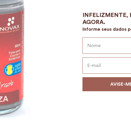
9
º
alvorada
10
º
mala