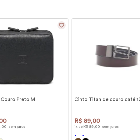
 Couro Preto M
Cinto Titan de couro café 
00
R$
89
,
00
9
,
00
sem juros
1
x de
R$
89
,
00
sem juros