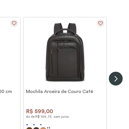
100 cm
Mochila Aroeira de Couro Café
R$
599
,
00
4
x de
R$
149
,
75
sem juros
+
1