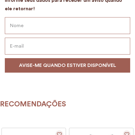
9
º
alvorada
10
º
case
RECOMENDAÇÕES