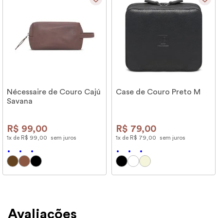
Nécessaire de Couro Cajú
Case de Couro Preto M
Savana
R$
99
,
00
R$
79
,
00
1
x de
R$
99
,
00
sem juros
1
x de
R$
79
,
00
sem juros
Avaliações