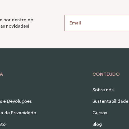
9
º
alvorada
10
º
case
e por dentro de
as novidades!
A
CONTEÚDO
Sobre nós
s e Devoluções
Sustentabilidade
ica de Privacidade
Cursos
ato
Blog