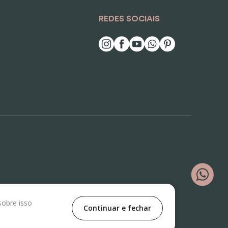
REDES SOCIAIS
sobre isso
Continuar e fechar
ê Nº500, Vila Jaguara, São Paulo/SP, CEP 05118-100