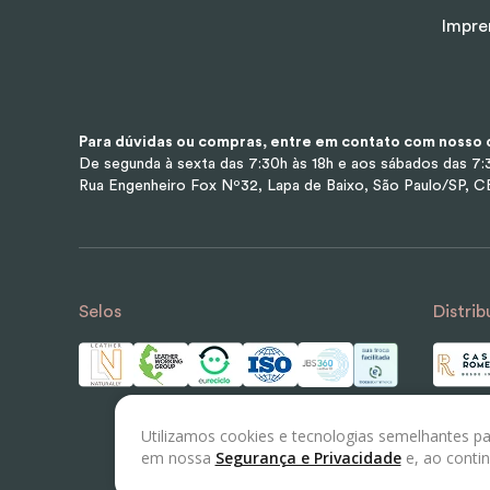
Impre
Para dúvidas ou compras, entre em contato com nosso d
De segunda à sexta das 7:30h às 18h e aos sábados das 7:3
Rua Engenheiro Fox Nº32, Lapa de Baixo, São Paulo/SP, 
Selos
Distrib
Utilizamos cookies e tecnologias semelhantes pa
em nossa
Segurança e Privacidade
e, ao conti
© 2023 LEATHER LABS - Todos os direitos reserv