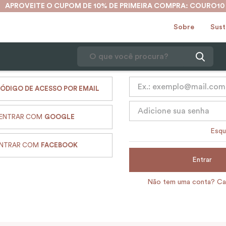
APROVEITE O CUPOM DE 10% DE PRIMEIRA COMPRA: COURO10
Sobre
Sust
O que você procura?
1
º
karina
ÓDIGO DE ACESSO POR EMAIL
2
º
mochila
ENTRAR COM
GOOGLE
3
º
couro
Esqu
4
º
cinto
NTRAR COM
FACEBOOK
5
º
bolsa
Entrar
6
º
carteira
Não tem uma conta? Ca
7
º
avental
8
º
nécessaire