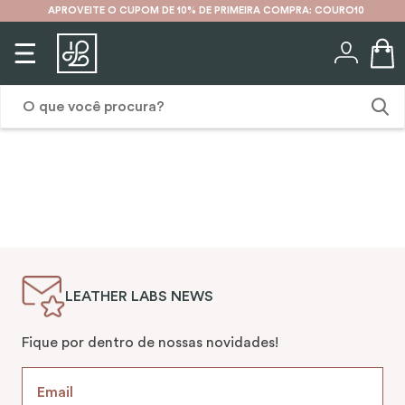
APROVEITE O CUPOM DE 10% DE PRIMEIRA COMPRA: COURO10
O que você procura?
1
º
karina
2
º
mochila
3
º
couro
4
º
cinto
LEATHER LABS NEWS
5
º
bolsa
6
º
carteira
Fique por dentro de nossas novidades!
7
º
avental
8
º
nécessaire