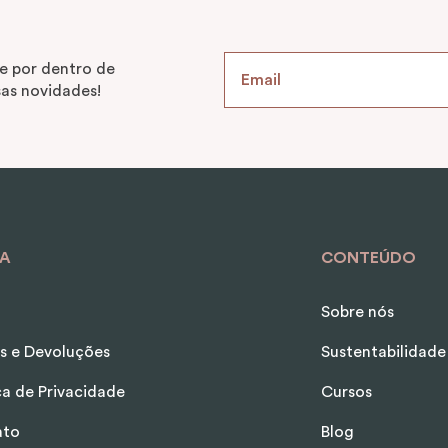
9
º
alvorada
10
º
porta vinhos
e por dentro de
as novidades!
A
CONTEÚDO
Sobre nós
s e Devoluções
Sustentabilidade
ica de Privacidade
Cursos
ato
Blog