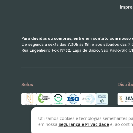
Impre
Para dúvidas ou compras, entre em contato com nosso d
De segunda à sexta das 7:30h às 18h e aos sábados das 7:3
Rua Engenheiro Fox Nº32, Lapa de Baixo, São Paulo/SP, 
Selos
Distrib
Utilizamos cookies e tecnologias semelhantes pa
em nossa
Segurança e Privacidade
e, ao conti
© 2023 LEATHER LABS - Todos os direitos reserv