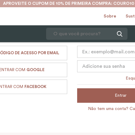
APROVEITE O CUPOM DE 10% DE PRIMEIRA COMPRA: COURO10
Sobre
Sust
O que você procura?
1
º
karina
ÓDIGO DE ACESSO POR EMAIL
2
º
mochila
ENTRAR COM
GOOGLE
3
º
couro
Esqu
4
º
cinto
NTRAR COM
FACEBOOK
5
º
bolsa
Entrar
6
º
avental
Não tem uma conta? Ca
7
º
nécessaire
8
º
carteira