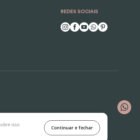
REDES SOCIAIS
sobre isso
Continuar e fechar
ê Nº500, Vila Jaguara, São Paulo/SP, CEP 05118-100