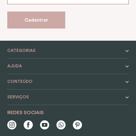
9
º
encanto
10
º
case
Cadastrar
CATEGORIAS
AJUDA
CONTEÚDO
SERVIÇOS
REDES SOCIAIS