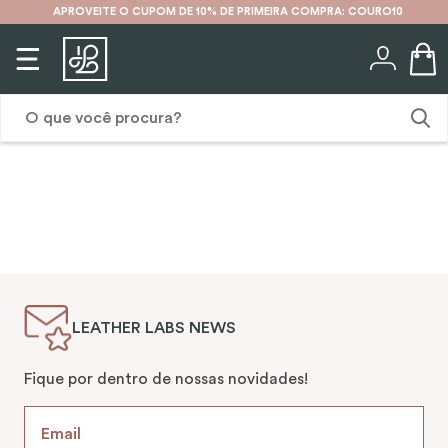
APROVEITE O CUPOM DE 10% DE PRIMEIRA COMPRA: COURO10
O que você procura?
1
º
karina
2
º
mochila
3
º
couro
4
º
cinto
LEATHER LABS NEWS
5
º
bolsa
6
º
carteira
Fique por dentro de nossas novidades!
7
º
avental
8
º
nécessaire