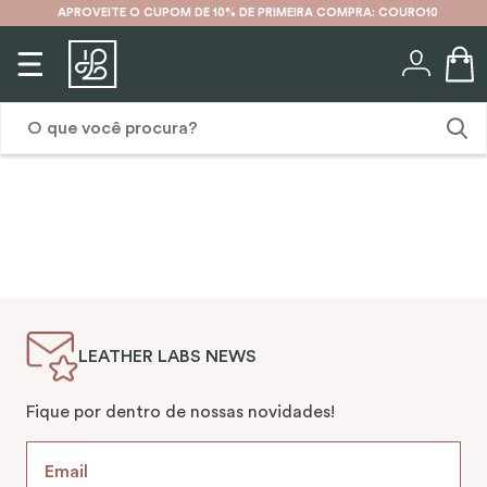
APROVEITE O CUPOM DE 10% DE PRIMEIRA COMPRA: COURO10
O que você procura?
1
º
karina
2
º
mochila
3
º
couro
4
º
cinto
LEATHER LABS NEWS
5
º
bolsa
6
º
carteira
Fique por dentro de nossas novidades!
7
º
avental
8
º
encanto