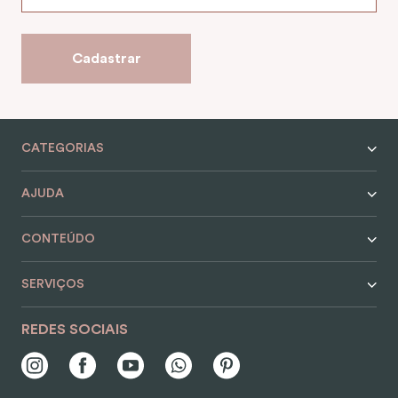
9
º
nécessaire
10
º
alvorada
Cadastrar
CATEGORIAS
AJUDA
CONTEÚDO
SERVIÇOS
REDES SOCIAIS