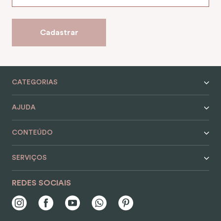
9
º
alvorada
10
º
case
Cadastrar
CATEGORIAS
AJUDA
CONTEÚDO
SERVIÇOS
REDES SOCIAIS