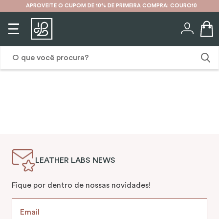
APROVEITE O CUPOM DE 10% DE PRIMEIRA COMPRA: COURO10
O que você procura?
1
º
karina
2
º
mochila
3
º
couro
4
º
cinto
LEATHER LABS NEWS
5
º
bolsa
6
º
carteira
Fique por dentro de nossas novidades!
7
º
avental
8
º
nécessaire