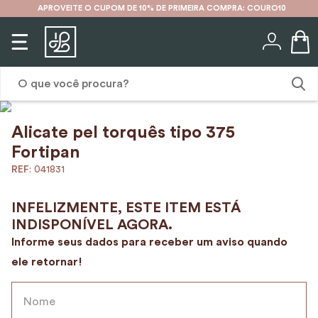
APROVEITE O CUPOM DE 10% DE PRIMEIRA COMPRA: COURO10
O que você procura?
Alicate pel torquês tipo 375
1
º
karina
Fortipan
2
º
mochila
:
041831
3
º
couro
4
º
cinto
5
º
bolsa
6
º
carteira
7
º
avental
8
º
nécessaire