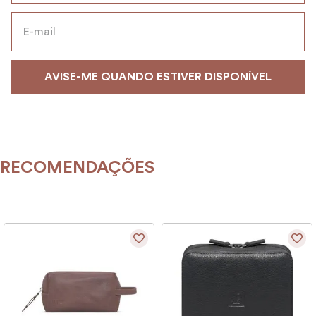
9
º
alvorada
10
º
case
RECOMENDAÇÕES