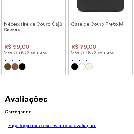
Nécessaire de Couro Cajú
Case de Couro Preto M
Savana
R$
99
,
00
R$
79
,
00
1
x de
R$
99
,
00
sem juros
1
x de
R$
79
,
00
sem juros
Avaliações
Carregando…
Faça login para escrever uma avaliação.